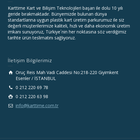
Karttime Kart ve Bilişim Teknolojileri başarı ile dolu 10 yılı
geride bırakmaktadır. Bünyemizde bulunan dünya
standartlarına uygun plastik kart üretim parkurumuz ile siz
değerli müşterilerimize kaliteli, hızlı ve daha ekonomik üretim
imkanı sunuyoruz, Türkiye´nin her noktasına söz verdiğimiz
tarihte ürün teslimatını sağlıyoruz.
İletişim Bilgilerimiz
Oruç Reis Mah Vadi Caddesi No:218-220 Giyimkent
Esenler / İSTANBUL
0 212 220 69 78
0 212 220 63 98
info@karttime.com.tr